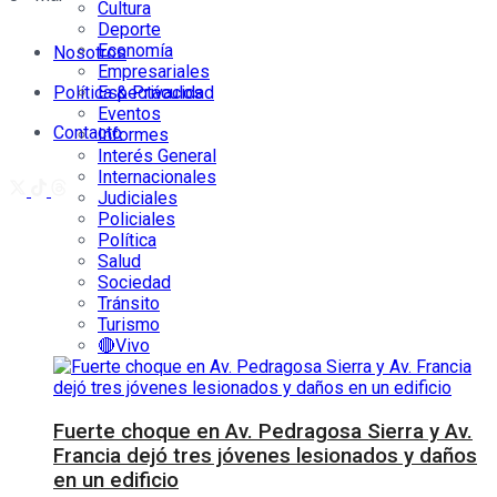
Cultura
Deporte
Economía
Nosotros
Empresariales
Política & Privacidad
Espectáculos
Eventos
Contacto
Informes
Interés General
Internacionales
Judiciales
Policiales
Política
Salud
Sociedad
Tránsito
Turismo
🔴Vivo
Fuerte choque en Av. Pedragosa Sierra y Av.
Francia dejó tres jóvenes lesionados y daños
en un edificio