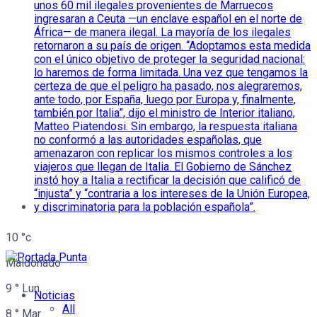
10
°c
Maldonado
9
°
Lun
Noticias
All
8
°
Mar