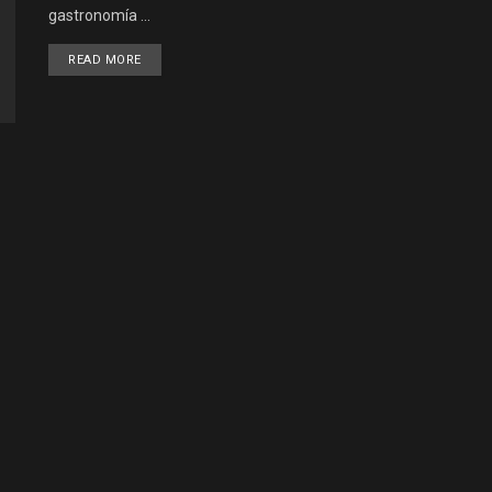
gastronomía ...
DETAILS
READ MORE