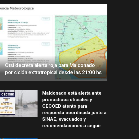
Orsi decreta alerta roja para Maldonado
por ciclón extratropical desde las 21:00 hs
Maldonado está alerta ante
pronósticos oficiales y
CECOED atento para
respuesta coordinada junto a
SINAE, evacuados y
recomendaciones a seguir