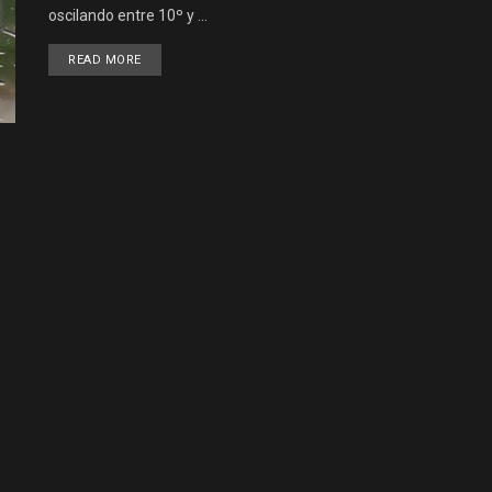
oscilando entre 10º y ...
DETAILS
READ MORE