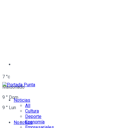
7
°c
Maldonado
9
°
Dom
Noticias
All
9
°
Lun
Cultura
Deporte
Economía
Nosotros
Empresariales