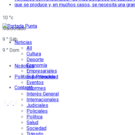
10
°c
Maldonado
9
°
Sáb
Noticias
All
9
°
Dom
Cultura
Deporte
Economía
Nosotros
Empresariales
Política & Privacidad
Espectáculos
Eventos
Contacto
Informes
Interés General
Internacionales
Judiciales
Policiales
Política
Salud
Sociedad
Tránsito