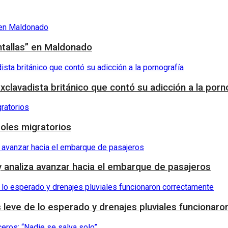
ntallas” en Maldonado
exclavadista británico que contó su adicción a la porn
roles migratorios
y analiza avanzar hacia el embarque de pasajeros
s leve de lo esperado y drenajes pluviales funcionar