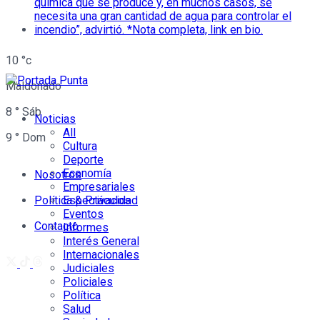
10
°c
Maldonado
8
°
Sáb
Noticias
All
9
°
Dom
Cultura
Deporte
Economía
Nosotros
Empresariales
Política & Privacidad
Espectáculos
Eventos
Contacto
Informes
Interés General
Internacionales
Judiciales
Policiales
Política
Salud