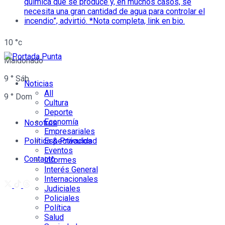
10
°c
Maldonado
9
°
Sáb
Noticias
All
9
°
Dom
Cultura
Deporte
Economía
Nosotros
Empresariales
Política & Privacidad
Espectáculos
Eventos
Contacto
Informes
Interés General
Internacionales
Judiciales
Policiales
Política
Salud