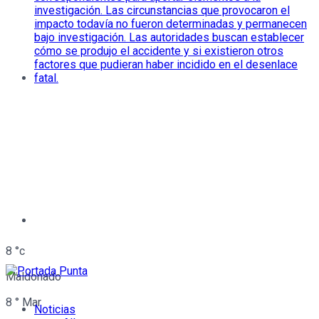
8
°c
Maldonado
8
°
Mar
Noticias