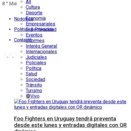
All
8
°
Mié
Cultura
Deporte
Economía
Nosotros
Empresariales
Política & Privacidad
Espectáculos
Eventos
Contacto
Informes
Interés General
Internacionales
Judiciales
Policiales
Política
Salud
Sociedad
Tránsito
Turismo
🔴Vivo
Foo Fighters en Uruguay tendrá preventa
desde este lunes y entradas digitales con QR