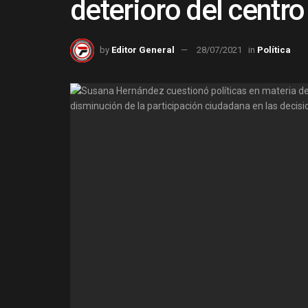
deterioro del centr
by
Editor General
28/07/2021
in
Política