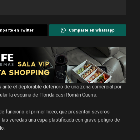
parte en Twitter
Comparte en Whatsapp
os ante el deplorable deterioro de una zona comercial por
ular la esquina de Florida casi Román Guerra.
nde funcionó el primer liceo, que presentan severos
las veredas una capa plastificada con grave peligro de
do.