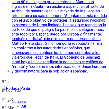
9
°c
Maldonado
9
°
Lun
Noticias
All
8
°
Mar