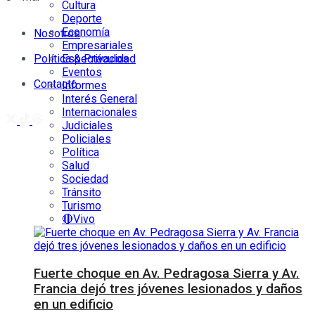
Cultura
Deporte
Economía
Nosotros
Empresariales
Política & Privacidad
Espectáculos
Eventos
Contacto
Informes
Interés General
Internacionales
Judiciales
Policiales
Política
Salud
Sociedad
Tránsito
Turismo
🔴Vivo
Fuerte choque en Av. Pedragosa Sierra y Av.
Francia dejó tres jóvenes lesionados y daños
en un edificio