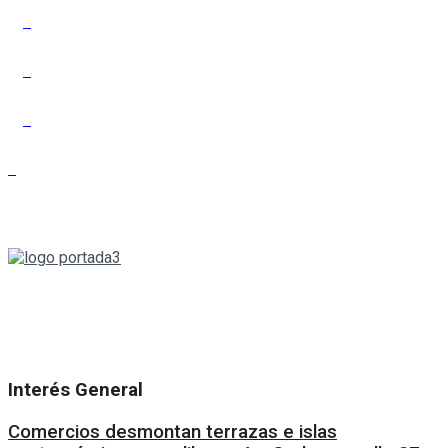
Nuestra pasión por informar nos llevó a pensar en sumar una
voz más. Con rigor periodístico y la más amplia pluralidad,
Portada se propone informar y hacer pensar en estos
tiempos.
Interés General
Comercios desmontan terrazas e islas