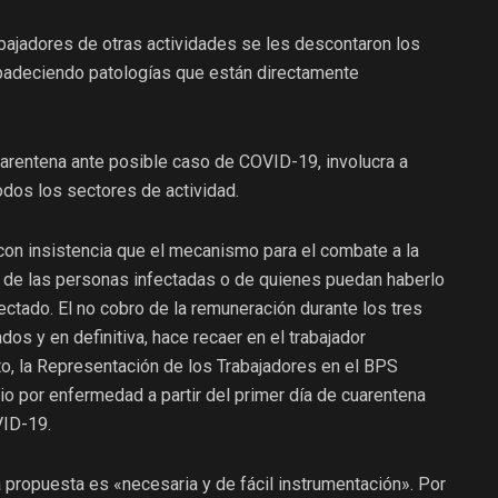
abajadores de otras actividades se les descontaron los
padeciendo patologías que están directamente
arentena ante posible caso de COVID-19, involucra a
todos los sectores de actividad.
con insistencia que el mecanismo para el combate a la
 de las personas infectadas o de quienes puedan haberlo
ectado. El no cobro de la remuneración durante los tres
os y en definitiva, hace recaer en el trabajador
to, la Representación de los Trabajadores en el BPS
io por enfermedad a partir del primer día de cuarentena
VID-19.
la propuesta es «necesaria y de fácil instrumentación». Por