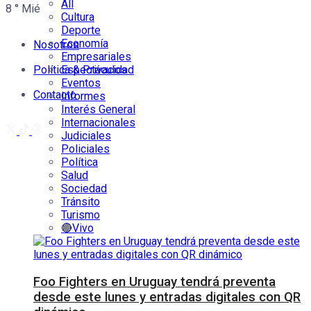
All
8
°
Mié
Cultura
Deporte
Economía
Nosotros
Empresariales
Política & Privacidad
Espectáculos
Eventos
Contacto
Informes
Interés General
Internacionales
Judiciales
Policiales
Política
Salud
Sociedad
Tránsito
Turismo
🔴Vivo
Foo Fighters en Uruguay tendrá preventa
desde este lunes y entradas digitales con QR