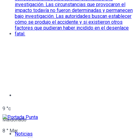
9
°c
Maldonado
8
°
Mar
Noticias