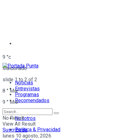
9
°c
Maldonado
slide
1 to 2
of 2
Noticias
Entrevistas
8
°
Mar
Programas
Recomendados
9
°
Mié
No Result
Nosotros
View All Result
Política & Privacidad
Suscribirse
lunes 10 agosto, 2026