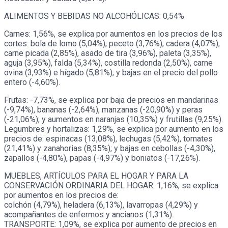
ALIMENTOS Y BEBIDAS NO ALCOHÓLICAS: 0,54%
Carnes: 1,56%, se explica por aumentos en los precios de los
cortes: bola de lomo (5,04%), peceto (3,76%), cadera (4,07%),
carne picada (2,85%), asado de tira (3,96%), paleta (3,35%),
aguja (3,95%), falda (5,34%), costilla redonda (2,50%), carne
ovina (3,93%) e hígado (5,81%); y bajas en el precio del pollo
entero (-4,60%).
Frutas: -7,73%, se explica por baja de precios en mandarinas
(-9,74%), bananas (-2,64%), manzanas (-20,90%) y peras
(-21,06%); y aumentos en naranjas (10,35%) y frutillas (9,25%).
Legumbres y hortalizas: 1,29%, se explica por aumento en los
precios de: espinacas (13,08%), lechugas (5,42%), tomates
(21,41%) y zanahorias (8,35%); y bajas en cebollas (-4,30%),
zapallos (-4,80%), papas (-4,97%) y boniatos (-17,26%).
MUEBLES, ARTÍCULOS PARA EL HOGAR Y PARA LA
CONSERVACIÓN ORDINARIA DEL HOGAR: 1,16%, se explica
por aumentos en los precios de:
colchón (4,79%), heladera (6,13%), lavarropas (4,29%) y
acompañantes de enfermos y ancianos (1,31%).
TRANSPORTE: 1,09%, se explica por aumento de precios en