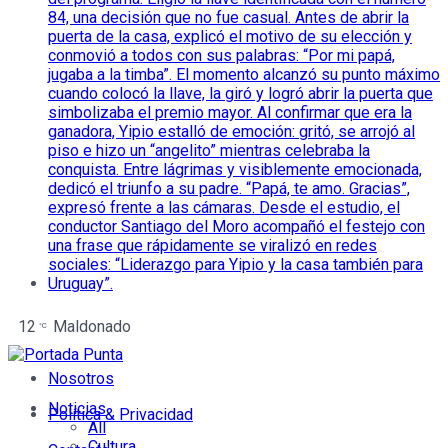
12
Maldonado
°C
Nosotros
Noticias
Política & Privacidad
All
Cultura