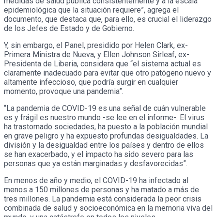
medidas de salud pública consistentemente y a la escala
epidemiológica que la situación requiere”, agrega el
documento, que destaca que, para ello, es crucial el liderazgo
de los Jefes de Estado y de Gobierno.
Y, sin embargo, el Panel, presidido por Helen Clark, ex-
Primera Ministra de Nueva, y Ellen Johnson Sirleaf, ex-
Presidenta de Liberia, considera que “el sistema actual es
claramente inadecuado para evitar que otro patógeno nuevo y
altamente infeccioso, que podría surgir en cualquier
momento, provoque una pandemia”.
“La pandemia de COVID-19 es una señal de cuán vulnerable
es y frágil es nuestro mundo -se lee en el informe-. El virus
ha trastornado sociedades, ha puesto a la población mundial
en grave peligro y ha expuesto profundas desigualdades. La
división y la desigualdad entre los países y dentro de ellos
se han exacerbado, y el impacto ha sido severo para las
personas que ya están marginadas y desfavorecidas”.
En menos de año y medio, el COVID-19 ha infectado al
menos a 150 millones de personas y ha matado a más de
tres millones. La pandemia está considerada la peor crisis
combinada de salud y socioeconómica en la memoria viva del