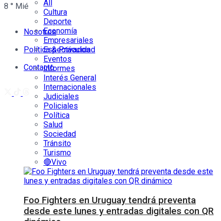
All
8
°
Mié
Cultura
Deporte
Economía
Nosotros
Empresariales
Política & Privacidad
Espectáculos
Eventos
Contacto
Informes
Interés General
Internacionales
Judiciales
Policiales
Política
Salud
Sociedad
Tránsito
Turismo
🔴Vivo
Foo Fighters en Uruguay tendrá preventa
desde este lunes y entradas digitales con QR