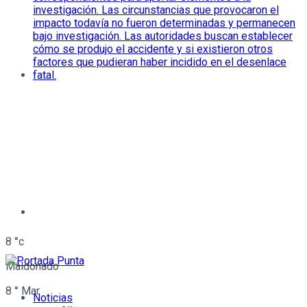
8
°c
Maldonado
8
°
Mar
Noticias