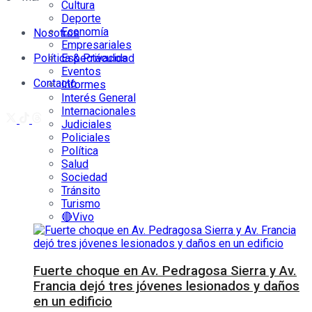
Cultura
Deporte
Economía
Nosotros
Empresariales
Política & Privacidad
Espectáculos
Eventos
Contacto
Informes
Interés General
Internacionales
Judiciales
Policiales
Política
Salud
Sociedad
Tránsito
Turismo
🔴Vivo
Fuerte choque en Av. Pedragosa Sierra y Av.
Francia dejó tres jóvenes lesionados y daños
en un edificio