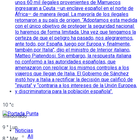
10
°c
Maldonado
9
°
Lun
Noticias
All
8
°
Mar