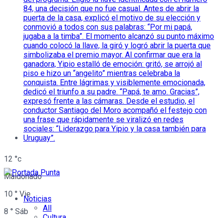
12
°c
Maldonado
10
°
Vie
Noticias
All
8
°
Sáb
Cultura