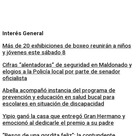
Nuestra pasión por informar nos llevó a pensar en sumar una
voz más. Con rigor periodístico y la más amplia pluralidad,
Portada se propone informar y hacer pensar en estos
tiempos.
Interés General
Más de 20 exhibiciones de boxeo reunirán a niños
y jóvenes este sábado 8
Cifras “alentadoras” de seguridad en Maldonado y
elogios a la Policía local por parte de senador
oficialista
Abella acompañó instancia del programa de
prevención y educación en salud bucal para
escolares en situación de discapacidad
Yipio ganó la casa que entregó Gran Hermano y
emocionó al dedicarle el premio a su padre
“Besos de una gordita feliz”: la contundente