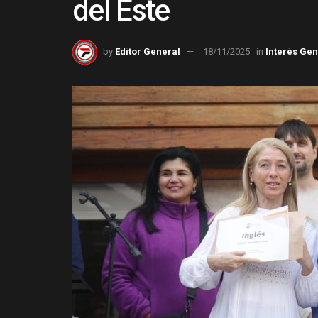
del Este
by
Editor General
18/11/2025
in
Interés Gen