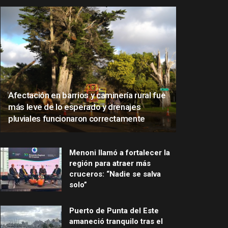
Afectación en barrios y caminería rural fue
más leve de lo esperado y drenajes
pluviales funcionaron correctamente
Menoni llamó a fortalecer la
región para atraer más
cruceros: “Nadie se salva
solo”
Puerto de Punta del Este
amaneció tranquilo tras el