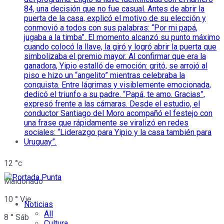
12
°c
Maldonado
10
°
Vie
Noticias
All
8
°
Sáb
Cultura