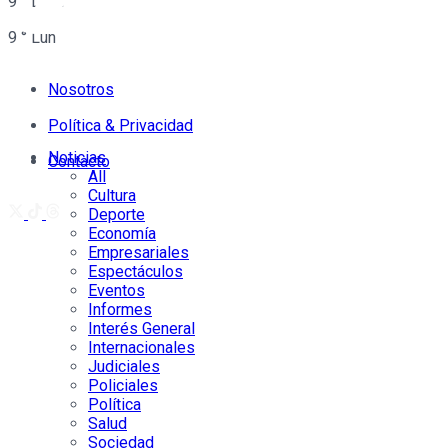
9
°
Dom
9
°
Lun
Nosotros
Política & Privacidad
Noticias
Contacto
All
Cultura
Deporte
Economía
Empresariales
Espectáculos
Eventos
Informes
Interés General
Internacionales
Judiciales
Policiales
Política
Salud
Sociedad