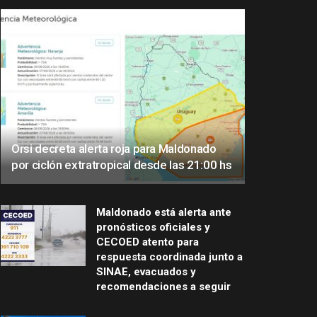
Orsi decreta alerta roja para Maldonado
por ciclón extratropical desde las 21:00 hs
Maldonado está alerta ante
pronósticos oficiales y
CECOED atento para
respuesta coordinada junto a
SINAE, evacuados y
recomendaciones a seguir