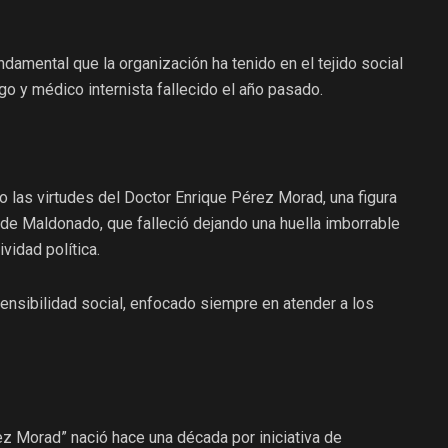
fundamental que la organización ha tenido en el tejido social
go y médico internista fallecido el año pasado.
as virtudes del Doctor Enrique Pérez Morad, una figura
e Maldonado, que falleció dejando una huella imborrable
ividad política.
ensibilidad social, enfocado siempre en atender a los
rez Morad” nació hace una década por iniciativa de