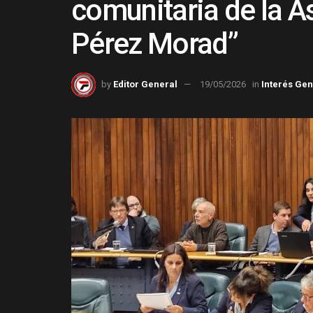
comunitaria de la As
Pérez Morad”
by
Editor General
19/05/2026
in
Interés Gen