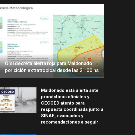
Orsi decreta alerta roja para Maldonado
por ciclón extratropical desde las 21:00 hs
Maldonado está alerta ante
pronósticos oficiales y
CECOED atento para
respuesta coordinada junto a
SINAE, evacuados y
recomendaciones a seguir