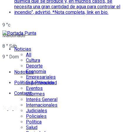
9
°c
Maldonado
8
°
Sáb
Noticias
All
9
°
Dom
Cultura
Deporte
Economía
Nosotros
Empresariales
Política & Privacidad
Espectáculos
Eventos
Contacto
Informes
Interés General
Internacionales
Judiciales
Policiales
Política
Salud