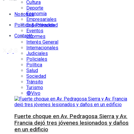
Cultura
Deporte
Economía
Nosotros
Empresariales
Política & Privacidad
Espectáculos
Eventos
Contacto
Informes
Interés General
Internacionales
Judiciales
Policiales
Política
Salud
Sociedad
Tránsito
Turismo
🔴Vivo
Fuerte choque en Av. Pedragosa Sierra y Av.
Francia dejó tres jóvenes lesionados y daños
en un edificio