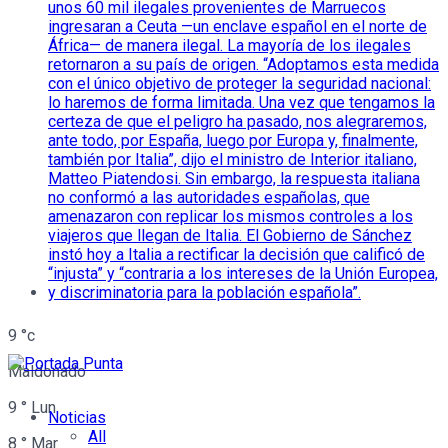
9
°c
Maldonado
9
°
Lun
Noticias
All
8
°
Mar